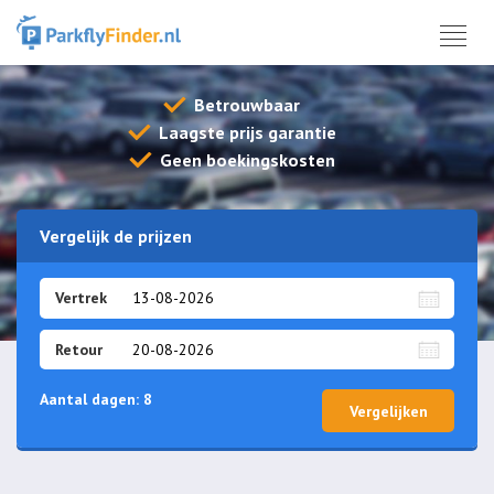
Betrouwbaar
Laagste prijs garantie
Geen boekingskosten
Vergelijk de prijzen
Vertrek
Retour
Aantal dagen:
8
Vergelijken