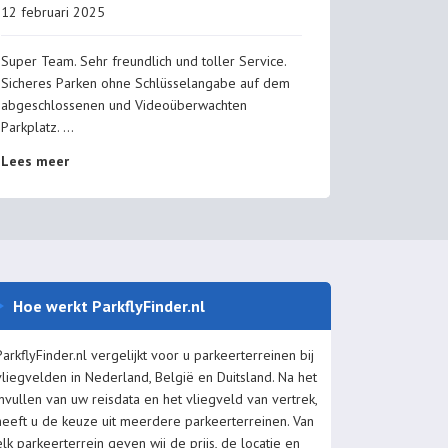
12 februari 2025
16 mei 20
Super Team. Sehr freundlich und toller Service.
Heel vriende
Sicheres Parken ohne Schlüsselangabe auf dem
gegaan met
abgeschlossenen und Videoüberwachten
was heel al
Parkplatz.
...
Lees meer
Lees meer
Hoe werkt ParkflyFinder.nl
ParkflyFinder.nl vergelijkt voor u parkeerterreinen bij
vliegvelden in Nederland, België en Duitsland. Na het
invullen van uw reisdata en het vliegveld van vertrek,
heeft u de keuze uit meerdere parkeerterreinen. Van
elk parkeerterrein geven wij de prijs, de locatie en