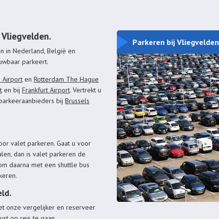
 Vliegvelden.
Parkeren bij Vliegvelden
en in Nederland, België en
ouwbaar parkeert.
 Airport
en
Rotterdam The Hague
t
en bij
Frankfurt Airport
. Vertrekt u
 parkeeraanbieders bij
Brussels
voor valet parkeren. Gaat u voor
len, dan is valet parkeren de
n om daarna met een shuttle bus
rkeren.
eld.
et onze vergelijker en reserveer
st op reis te gaan.