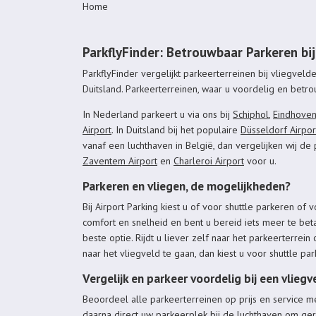
Home
ParkflyFinder: Betrouwbaar Parkeren bij
ParkflyFinder vergelijkt parkeerterreinen bij vliegveld
Duitsland. Parkeerterreinen, waar u voordelig en betr
In Nederland parkeert u via ons bij
Schiphol
,
Eindhoven
Airport
. In Duitsland bij het populaire
Düsseldorf Airpor
vanaf een luchthaven in België, dan vergelijken wij de
Zaventem Airport
en
Charleroi Airport
voor u.
Parkeren en vliegen, de mogelijkheden?
Bij Airport Parking kiest u of voor shuttle parkeren of 
comfort en snelheid en bent u bereid iets meer te beta
beste optie. Rijdt u liever zelf naar het parkeerterrei
naar het vliegveld te gaan, dan kiest u voor shuttle pa
Vergelijk en parkeer voordelig bij een vliegv
Beoordeel alle parkeerterreinen op prijs en service m
daarna direct uw parkeerplek bij de luchthaven om geru