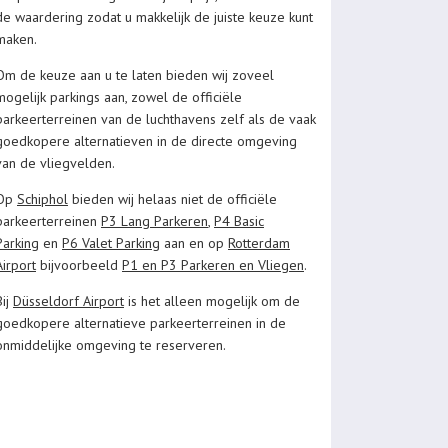
de waardering zodat u makkelijk de juiste keuze kunt
maken.
Om de keuze aan u te laten bieden wij zoveel
mogelijk parkings aan, zowel de officiële
parkeerterreinen van de luchthavens zelf als de vaak
goedkopere alternatieven in de directe omgeving
van de vliegvelden.
Op
Schiphol
bieden wij helaas niet de officiële
parkeerterreinen
P3 Lang Parkeren
,
P4 Basic
Parking
en
P6 Valet Parking
aan en op
Rotterdam
Airport
bijvoorbeeld
P1 en P3 Parkeren en Vliegen
.
Bij
Düsseldorf Air
port
is het alleen mogelijk om de
goedkopere alternatieve parkeerterreinen in de
onmiddelijke omgeving te reserveren.