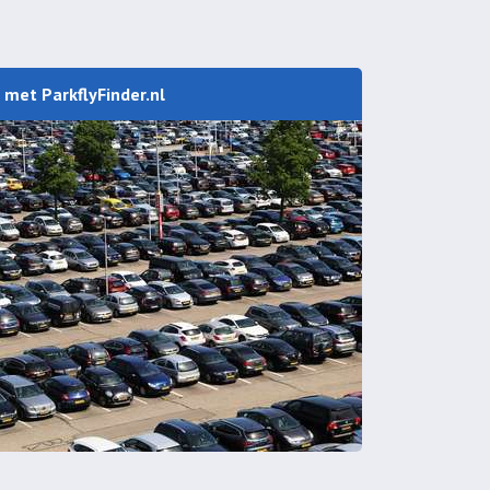
 met ParkflyFinder.nl