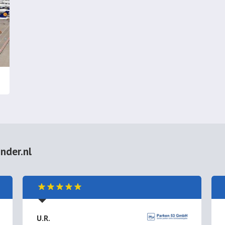
nder.nl
U.R.