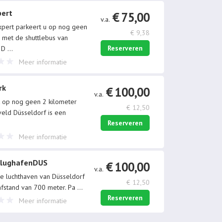
pert
€ 75,00
v.a.
Expert parkeert u op nog geen
€ 9,38
 met de shuttlebus van
Reserveren
d D
...
Meer informatie
rk
€ 100,00
v.a.
 op nog geen 2 kilometer
€ 12,50
veld Düsseldorf is een
Reserveren
Meer informatie
FlughafenDUS
€ 100,00
v.a.
 de luchthaven van Düsseldorf
€ 12,50
fstand van 700 meter. Pa
...
Reserveren
Meer informatie