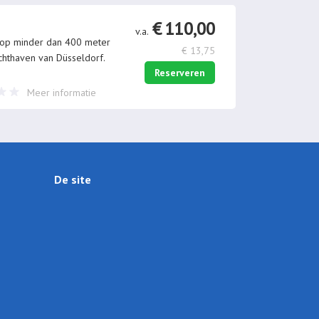
€ 110,00
v.a.
 op minder dan 400 meter
€ 13,75
chthaven van Düsseldorf.
Reserveren
Meer informatie
De site