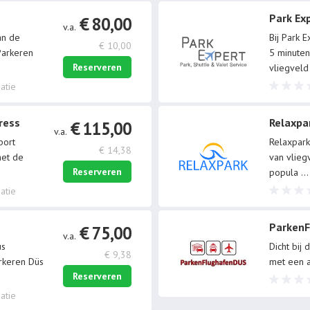
Park Ex
€ 80,00
v.a.
an de
Bij Park 
€ 10,00
 Parkeren
5 minuten
Reserveren
vliegvel
atie
ress
Relaxpa
€ 115,00
v.a.
port
Relaxpark
€ 14,38
met de
van vlieg
Reserveren
popula
...
atie
Parken
€ 75,00
v.a.
us
Dicht bij
€ 9,38
arkeren Düs
met een a
Reserveren
atie