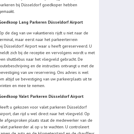
parkeren bij Düsseldorf goedkoper hebben
gemaakt.
Goedkoop Lang Parkeren Düsseldorf Airport
Op de dag van uw vakantiereis rijdt u niet naar de
terminal, maar eerst naar het parkeerterrein
bij Düsseldorf Airport waar u heeft gereserveerd. U
meldt zich bij de receptie en vervolgens wordt u met
een shuttlebus naar het vliegveld gebracht. De
routebeschrijving en de instructies ontvangt u met de
bevestiging van uw reservering. Ons advies is wel
om altijd ue bevestiging van uw parkeerplaats uit te
printen en mee te nemen.
Goedkoop Valet Parkeren Düsseldorf Airport
Heeft u gekozen voor valet parkeren Düsseldorf
Airport, dan rijd u wel direct naar het vliegveld. Op
de afgesproken plaats staat de medewerker van de
valet parkeerder al op u te wachten. U controleert
samen de auto en de kilometerstand en de chauffeur