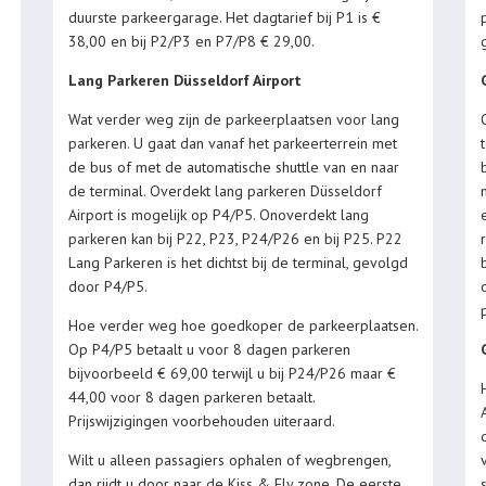
duurste parkeergarage. Het dagtarief bij P1 is €
38,00 en bij P2/P3 en P7/P8 € 29,00.
Lang Parkeren Düsseldorf Airport
Wat verder weg zijn de parkeerplaatsen voor lang
parkeren. U gaat dan vanaf het parkeerterrein met
de bus of met de automatische shuttle van en naar
de terminal. Overdekt lang parkeren Düsseldorf
Airport is mogelijk op P4/P5. Onoverdekt lang
parkeren kan bij P22, P23, P24/P26 en bij P25. P22
Lang Parkeren is het dichtst bij de terminal, gevolgd
door P4/P5.
Hoe verder weg hoe goedkoper de parkeerplaatsen.
Op P4/P5 betaalt u voor 8 dagen parkeren
bijvoorbeeld € 69,00 terwijl u bij P24/P26 maar €
44,00 voor 8 dagen parkeren betaalt.
Prijswijzigingen voorbehouden uiteraard.
Wilt u alleen passagiers ophalen of wegbrengen,
dan rijdt u door naar de Kiss & Fly zone. De eerste