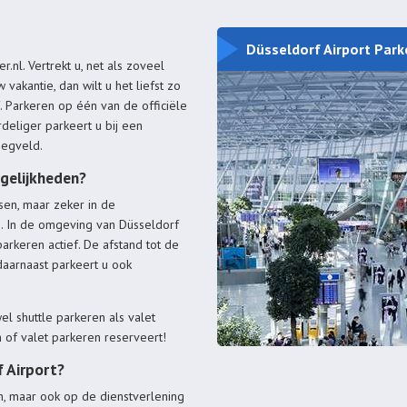
Düsseldorf Airport Park
r.nl. Vertrekt u, net als zoveel
vakantie, dan wilt u het liefst zo
. Parkeren op één van de officiële
rdeliger parkeert u bij een
iegveld.
ogelijkheden?
sen, maar zeker in de
rs. In de omgeving van Düsseldorf
arkeren actief. De afstand tot de
daarnaast parkeert u ook
l shuttle parkeren als valet
 of valet parkeren reserveert!
f Airport?
en, maar ook op de dienstverlening