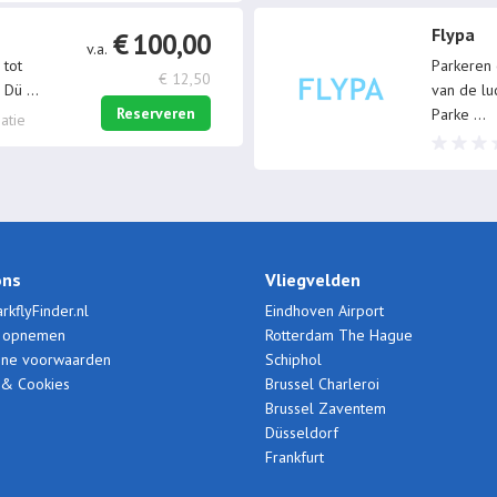
Flypa
€ 100,00
v.a.
 tot
Parkeren
€ 12,50
n Dü
...
van de lu
Reserveren
Parke
...
atie
ons
Vliegvelden
rkflyFinder.nl
Eindhoven Airport
t opnemen
Rotterdam The Hague
ne voorwaarden
Schiphol
 & Cookies
Brussel Charleroi
Brussel Zaventem
Düsseldorf
Frankfurt